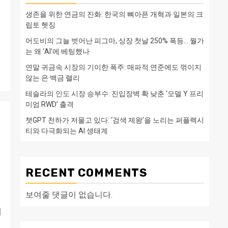
생존을 위한 연금의 진화: 한국의 뼈아픈 개혁과 일본의 크
립토 헷징
어도비의 그늘 벗어난 피그마, 상장 첫날 250% 폭등… 월가
는 왜 ‘AI’에 베팅했나
연말 귀금속 시장의 기이한 폭주: 매파적 연준에도 꺾이지
않는 은·백금 랠리
테슬라의 인도 시장 승부수: 진입장벽 확 낮춘 ‘모델 Y 프리
미엄 RWD’ 출격
챗GPT 천하가 저물고 있다: ‘검색 제왕’을 노리는 퍼플렉시
티와 다극화되는 AI 생태계
RECENT COMMENTS
보여줄 댓글이 없습니다.
계