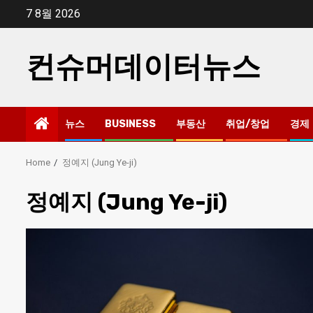
Skip
7 8월 2026
to
content
컨슈머데이터뉴스
뉴스
BUSINESS
부동산
취업/창업
경제
Home
정예지 (Jung Ye-ji)
정예지 (Jung Ye-ji)