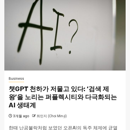
Business
챗GPT 천하가 저물고 있다: ‘검색 제
왕’을 노리는 퍼플렉시티와 다극화되는
AI 생태계
3개월 ago
최민지 (Choi Min-ji)
한때 난공불락처럼 보였던 오픈AI의 독주 체제에 균열