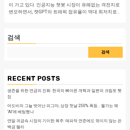
이 가고 있다. 인공지능 챗봇 시장이 유례없는 격전지로
변모하면서, 챗GPT의 트래픽 점유율이 역대 최저치로...
검색
검색
RECENT POSTS
생존을 위한 연금의 진화: 한국의 뼈아픈 개혁과 일본의 크립토 헷
징
어도비의 그늘 벗어난 피그마, 상장 첫날 250% 폭등… 월가는 왜
‘AI’에 베팅했나
연말 귀금속 시장의 기이한 폭주: 매파적 연준에도 꺾이지 않는 은·
백금 랠리