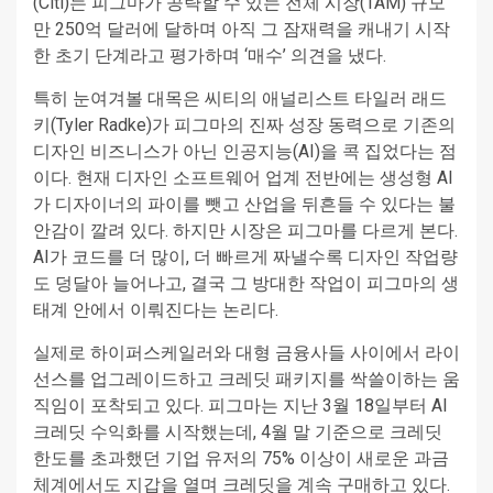
(Citi)는 피그마가 공략할 수 있는 전체 시장(TAM) 규모
만 250억 달러에 달하며 아직 그 잠재력을 캐내기 시작
한 초기 단계라고 평가하며 ‘매수’ 의견을 냈다.
특히 눈여겨볼 대목은 씨티의 애널리스트 타일러 래드
키(Tyler Radke)가 피그마의 진짜 성장 동력으로 기존의
디자인 비즈니스가 아닌 인공지능(AI)을 콕 집었다는 점
이다. 현재 디자인 소프트웨어 업계 전반에는 생성형 AI
가 디자이너의 파이를 뺏고 산업을 뒤흔들 수 있다는 불
안감이 깔려 있다. 하지만 시장은 피그마를 다르게 본다.
AI가 코드를 더 많이, 더 빠르게 짜낼수록 디자인 작업량
도 덩달아 늘어나고, 결국 그 방대한 작업이 피그마의 생
태계 안에서 이뤄진다는 논리다.
실제로 하이퍼스케일러와 대형 금융사들 사이에서 라이
선스를 업그레이드하고 크레딧 패키지를 싹쓸이하는 움
직임이 포착되고 있다. 피그마는 지난 3월 18일부터 AI
크레딧 수익화를 시작했는데, 4월 말 기준으로 크레딧
한도를 초과했던 기업 유저의 75% 이상이 새로운 과금
체계에서도 지갑을 열며 크레딧을 계속 구매하고 있다.