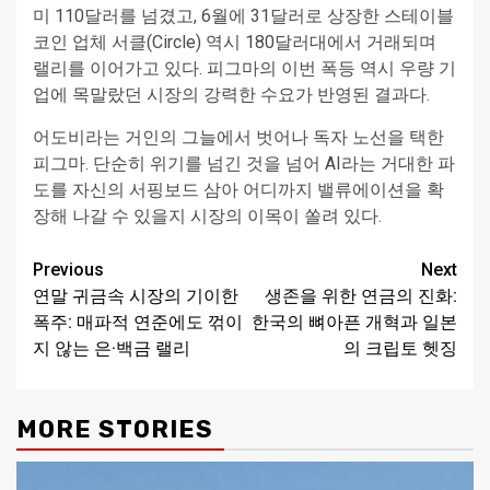
미 110달러를 넘겼고, 6월에 31달러로 상장한 스테이블
코인 업체 서클(Circle) 역시 180달러대에서 거래되며
랠리를 이어가고 있다. 피그마의 이번 폭등 역시 우량 기
업에 목말랐던 시장의 강력한 수요가 반영된 결과다.
어도비라는 거인의 그늘에서 벗어나 독자 노선을 택한
피그마. 단순히 위기를 넘긴 것을 넘어 AI라는 거대한 파
도를 자신의 서핑보드 삼아 어디까지 밸류에이션을 확
장해 나갈 수 있을지 시장의 이목이 쏠려 있다.
Continue
Previous
Next
연말 귀금속 시장의 기이한
생존을 위한 연금의 진화:
Reading
폭주: 매파적 연준에도 꺾이
한국의 뼈아픈 개혁과 일본
지 않는 은·백금 랠리
의 크립토 헷징
MORE STORIES