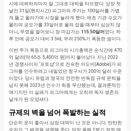
시에 데뷔하자마자 말 그대로 대박을 터뜨렸다. 상장 첫
날인 31일(현지시간) 피그마의 주가는 100달러를 가볍
게 뚫고 올라가며 시장을 놀라게 했다. 애초 기관 수요가
몰리며 공모가를 33달러로 올려 잡을 때부터 심상치 않
더니, 뚜껑을 열어보니 장 마감가는
115.50달러
였다. 하
루 만에 공모가 대비 3.5배, 무려 250%가 폭등한 셈이다.
이번 주가 폭등으로 피그마의 시가총액은 순식간에 470
억 달러(약 65조 5,400억 원)까지 불어났다. 지난 2022
년 경쟁사이자 ‘포토샵’으로 친숙한 어도비(Adobe)가 피
그마를 인수하려고 내밀었던 청구서가 200억 달러 수준
이었다. 당시 유럽과 영국의 깐깐한 반독점 규제 문턱을
넘지 못해 2023년 인수가 최종 무산됐는데, 결과론적인
얘기지만 이 실패가 피그마에게는 오히려 독자 생존의
날개가 된 모양새다.
규제의 벽을 넘어 폭발하는 실적
단순히 운이 좋아서 상장 대박이 난 것은 아니다. 탄탄한
숫자가 그 배경을 설명해 준다. 당장 올해 2분기 잠정 매