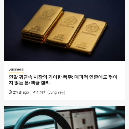
Business
연말 귀금속 시장의 기이한 폭주: 매파적 연준에도 꺾이
지 않는 은·백금 랠리
2개월 ago
정예지 (Jung Ye-ji)