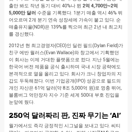
출만 봐도 작년 동기 대비 40%나 뛴
2억 4,700만~2억
5,000만 달러
수준을 기록했다. 1분기 매출 역시 46% 뛰
어오르며 2개 분기 연속 성장세에 가속이 붙고 있다. 순
매출유지율(NDR)은 139%를 찍으며 최근 2년 내 최고치
를 경신했다.
2012년 현 최고경영자(CEO)인 딜런 필드(Dylan Field)가
친구 에반 월러스(Evan Wallace)와 창고에서 기획했던
이 회사는 이제 거대한 플랫폼으로 컸다. 지난 5월에는
한국어 버전 제품을 공식 출시하며 국내 시장 공략에도
본격적으로 열을 올리고 있다. 회사가 크니 창업자의 지
갑도 두둑해졌다. 이번 기업공개(IPO) 성공으로 필드의
개인 자산은 61억 달러(약 8조 5,000억 원)로 껑충 뛰어,
블룸버그 억만장자 지수 기준 세계 500대 부호 진입을
눈앞에 뒀다.
250억 달러짜리 판, 진짜 무기는 ‘AI’
월가에서도 즉각 긍정적인 시그널을 보내고 있다. 씨티