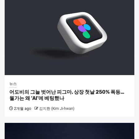
뉴스
어도비의 그늘 벗어난 피그마, 상장 첫날 250% 폭등…
월가는 왜 ‘AI’에 베팅했나
2개월 ago
김지환 (Kim Ji-hwan)