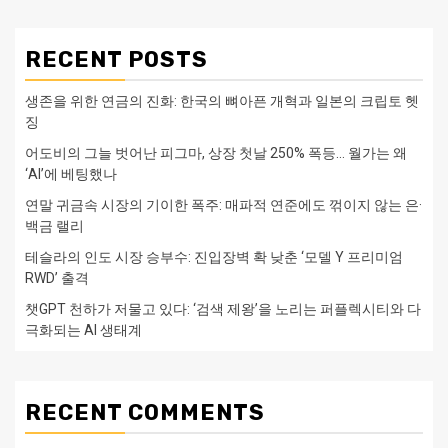
RECENT POSTS
생존을 위한 연금의 진화: 한국의 뼈아픈 개혁과 일본의 크립토 헷
징
어도비의 그늘 벗어난 피그마, 상장 첫날 250% 폭등… 월가는 왜
‘AI’에 베팅했나
연말 귀금속 시장의 기이한 폭주: 매파적 연준에도 꺾이지 않는 은·
백금 랠리
테슬라의 인도 시장 승부수: 진입장벽 확 낮춘 ‘모델 Y 프리미엄
RWD’ 출격
챗GPT 천하가 저물고 있다: ‘검색 제왕’을 노리는 퍼플렉시티와 다
극화되는 AI 생태계
RECENT COMMENTS