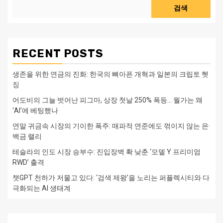
검색
RECENT POSTS
생존을 위한 연금의 진화: 한국의 뼈아픈 개혁과 일본의 크립토 헷
징
어도비의 그늘 벗어난 피그마, 상장 첫날 250% 폭등… 월가는 왜
‘AI’에 베팅했나
연말 귀금속 시장의 기이한 폭주: 매파적 연준에도 꺾이지 않는 은·
백금 랠리
테슬라의 인도 시장 승부수: 진입장벽 확 낮춘 ‘모델 Y 프리미엄
RWD’ 출격
챗GPT 천하가 저물고 있다: ‘검색 제왕’을 노리는 퍼플렉시티와 다
극화되는 AI 생태계