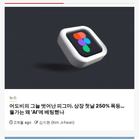
뉴스
어도비의 그늘 벗어난 피그마, 상장 첫날 250% 폭등…
월가는 왜 ‘AI’에 베팅했나
2개월 ago
김지환 (Kim Ji-hwan)