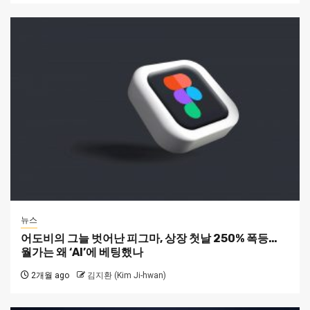
뉴스
어도비의 그늘 벗어난 피그마, 상장 첫날 250% 폭등…
월가는 왜 ‘AI’에 베팅했나
2개월 ago
김지환 (Kim Ji-hwan)