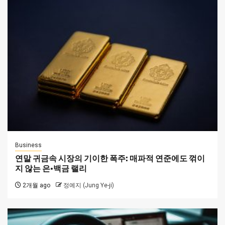
Business
연말 귀금속 시장의 기이한 폭주: 매파적 연준에도 꺾이
지 않는 은·백금 랠리
2개월 ago
정예지 (Jung Ye-ji)