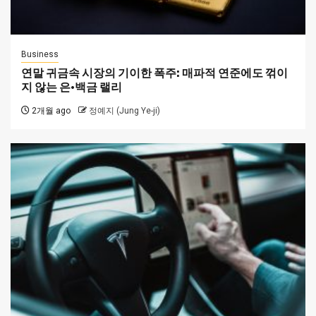
Business
연말 귀금속 시장의 기이한 폭주: 매파적 연준에도 꺾이
지 않는 은·백금 랠리
2개월 ago
정예지 (Jung Ye-ji)