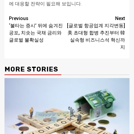
에 대응할 전략이 필요해 보입니다.
Continue
Previous
Next
‘불타는 증시’ 뒤에 숨겨진
[글로벌 항공업계 지각변동]
Reading
공포, 치솟는 국채 금리와
美 초대형 합병 추진부터 韓
글로벌 불확실성
실속형 비즈니스석 혁신까
지
MORE STORIES