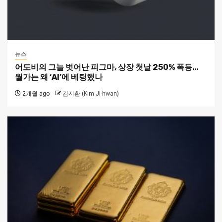
뉴스
어도비의 그늘 벗어난 피그마, 상장 첫날 250% 폭등…
월가는 왜 ‘AI’에 베팅했나
2개월 ago
김지환 (Kim Ji-hwan)