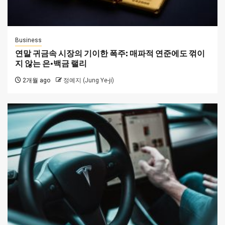
Business
연말 귀금속 시장의 기이한 폭주: 매파적 연준에도 꺾이
지 않는 은·백금 랠리
2개월 ago
정예지 (Jung Ye-ji)